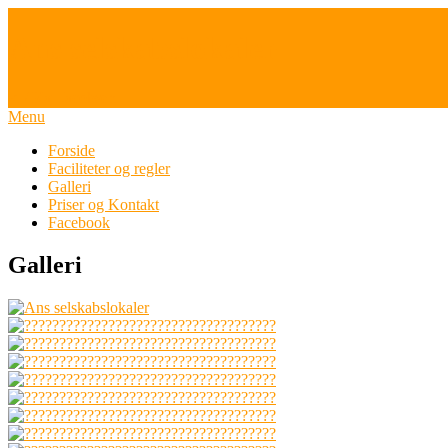
Ans selskabslokaler
v. / Kaj Jacobsen
Menu
Forside
Faciliteter og regler
Galleri
Priser og Kontakt
Facebook
Galleri