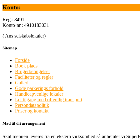
Konto:
Reg.: 8491
Konto-nr.: 4910183031
( Ans selskabslokaler)
Sitemap
Forside
Book plads
Brugerbetingelser
Faciliteter og regler
Galleri
Gode parkerings forhold
Handicapvenlige lokaler
Let tilgang med offentlig transport
Persondatapolitik
Priser og kontakt
Mad til dit arrangement
Skal menuen leveres fra en ekstern virksomhed så anbefaler vi Supe